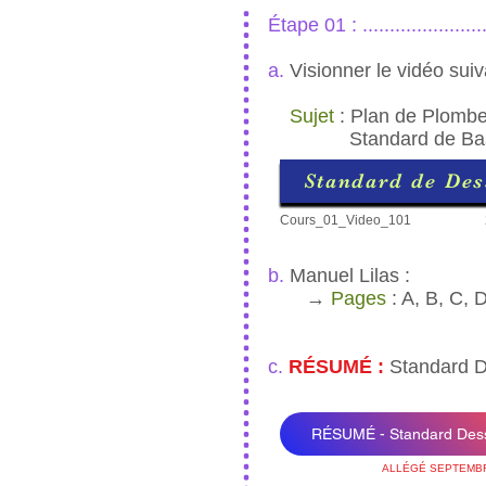
Étape 01 : ......................
a.
Visionner le vidéo suiv
Sujet
: Plan de Plombe
Standard de Ba
Standard de Des
Cours_01_Video_101
b.
Manuel Lilas :
→
Pages
: A, B, C, 
c.
RÉSUMÉ :
Standard D
RÉSUMÉ - Standard Des
ALLÉGÉ SEPTEMBR