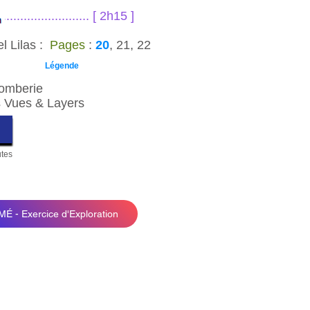
.......................... [ 2h15 ]
l Lilas :
Pages
:
20
, 21, 22
Légende
lomberie
 Vues & Layers
tes
 - Exercice d'Exploration