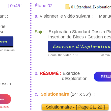
...... [ 0h45 ]
Étape 02 : ............................................
ant :
a.
Visionner le vidéo suivant : Manue
rie
se
Sujet
: Exploration Standard Dessin P
Insertion de Blocs / Gestion des
sin
Exercice d'Exploration
20 minutes
Cours_02_Video_103
20 minu
D
b.
RÉSUMÉ :
Exercice
RÉSUMÉ
d'Exploration
essin
c
.
Solutionnaire
(24" x 36") :
sin
Solutionnaire - [ Page 21, 22 ]
E 2023