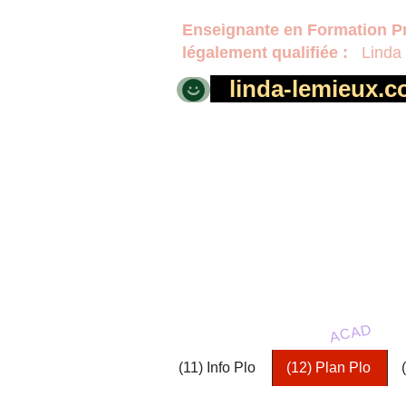
Enseignante en Formation
Pr
légalement qualifiée :
Linda 
linda-lemieux
MÉC
D.E.P. e
ACAD
(11) Info Plo
(12) Plan Plo