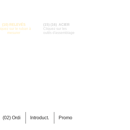
(10) RELEVÉS
(15) (16) ACIER
iquez sur le ruban à
Cliquez sur les
mesurer
outils d'assemblage
ENT
me 5250
(02) Ordi
Introduct.
Promo