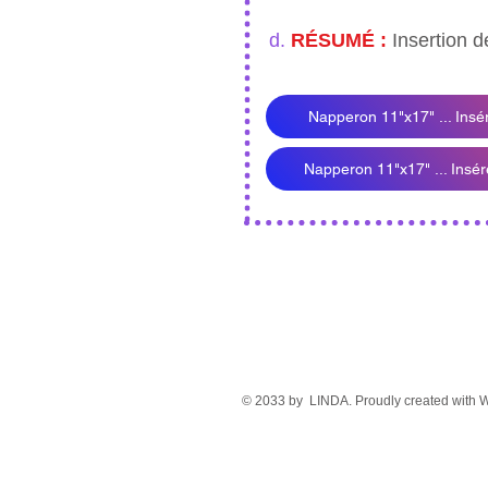
d.
RÉSUMÉ :
Insertion d
Napperon 11"x17" ... Insé
Napperon 11"x17" ... Insé
© 2033 by LINDA. Proudly created with
W