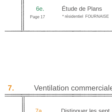
6e.
Étude de Plans
* résid
entiel
FOURNAISE
Page 17
7.
Ventilation commercial
7a.
Distinguer les sept