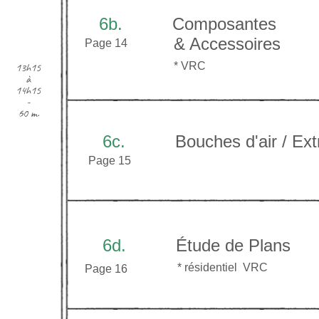
6b.
Composantes
& Accessoires
Page 14
* VR
C
13h15
à
14h15
-
60 m.
6c.
Bouches d'air / Extr
Page 15
6d.
Étude de Plans
* résid
entiel
VRC
Page 16