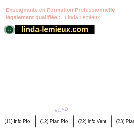
Enseignante en Formation
Professionnelle
légalement qualifiée :
Linda Lemieux
linda-lemieux.com
MÉCANIQUE
D.E.P. en Dessin
de b
ACAD
(11) Info Plo
(12) Plan Plo
(22) Info Vent
(23) Pla