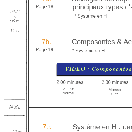
principaux types d'a
Page 18
14h15
à
* Système en H
14h45
-
30 m.
7b.
Composantes & Acce
Page 19
* Système en H
VIDÉO : Composantes
2:00 minutes
2:30 minutes
Vitesse
Vitesse
Normal
0.75
PAUSE
7c.
Système en H : da
15h00