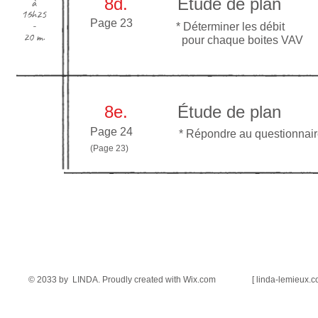
8d.
Étude de plan
à
16h25
Page 23
-
* Déter
miner les débit
20 m.
pour c
haque boite
s VAV
8e.
Étude de plan
Page 24
* Rép
ondre au questionnai
(Page 23)
© 2033 by LINDA. Proudly created with
Wix.com [ linda-lemieux.co