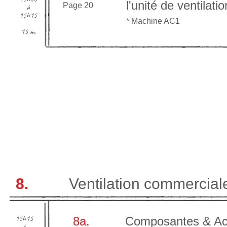
l'unité de ventilatio
Page 20
à
15h15
* Machine AC1
-
15 m.
8.
Ventilation commercial
15h15
8a.
Composantes & Acce
à