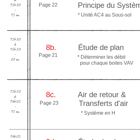
Principe du Système à 
15h30
Page 22
-
15 m.
* Unité AC4 au Sous-sol
15h30
à
8b.
Étude de plan
15h50
-
Page 21
* Déter
miner les débit
20 m.
pour c
haque boite
s VAV
15h50
8c.
Air de retour &
à
16h05
Transferts d'air
Page 23
-
15 m.
* Système en H
16h05