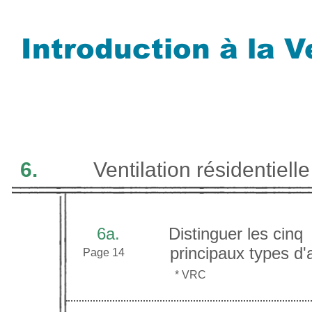
Introduction à la V
6.
Ventilation résidentiell
6a.
Distinguer les cinq
principaux types d'a
Page 14
* VR
C