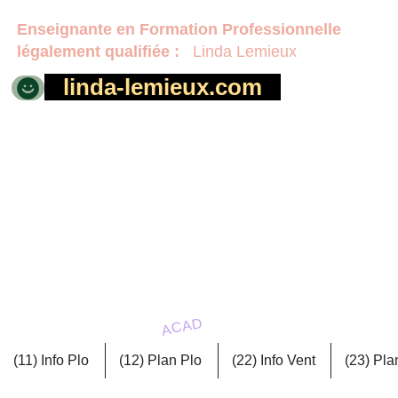
Enseignante en Formation
Professionnelle
légalement qualifiée :
Linda Lemieux
linda-lemieux.com
MÉCANIQUE
D.E.P. en Dessin
de b
ACAD
(11) Info Plo
(12) Plan Plo
(22) Info Vent
(23) Pla